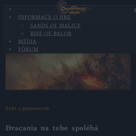
INFORMACE O HŘE
INFORMACE O HŘE
SANDS OF MALICE
RISE OF BALOR
Svět
MÉDIA
FÓRUM
Svět v plamenech
Dracania na tebe spoléhá