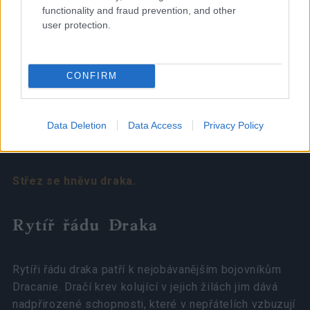
functionality and fraud prevention, and other
user protection.
CONFIRM
Data Deletion
Data Access
Privacy Policy
Střez se hněvu draka.
Rytíř řádu Draka
Rytíři řádu draka patří k nejobávanějším bojovníkům
Dracanie. Dračí krev kolující v jejich žilách jim dává
nadpřirozené schopnosti, které v nepřátelích vzbuzují