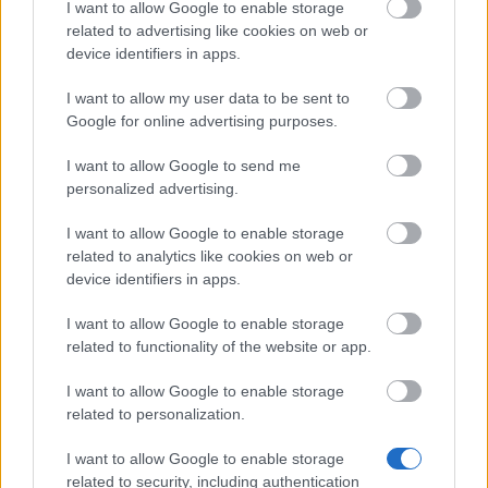
I want to allow Google to enable storage
related to advertising like cookies on web or
device identifiers in apps.
Dobře odvedená práce je polovina úspěchu.
I want to allow my user data to be sent to
Paromechanikus
Google for online advertising purposes.
I want to allow Google to send me
personalized advertising.
Paromechanikové jsou vyhlášení pro svůj kutilský um.
Jejich vynálezy, jako například palebné zbraně a
I want to allow Google to enable storage
raketové ruksaky, z nich dělají obávané a
related to analytics like cookies on web or
nevyzpytatelné protivníky.
device identifiers in apps.
I want to allow Google to enable storage
related to functionality of the website or app.
I want to allow Google to enable storage
related to personalization.
I want to allow Google to enable storage
related to security, including authentication