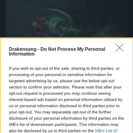
Drakensang -
Do Not Process My Personal
Information
If you wish to opt-out of the sale, sharing to third parties, or
processing of your personal or sensitive information for
targeted advertising by us, please use the below opt-out
Ve jménu rovnováhy.
section to confirm your selection. Please note that after your
opt-out request is processed you may continue seeing
interest-based ads based on personal information utilized by
Ranger
us or personal information disclosed to third parties prior to
your opt-out. You may separately opt-out of the further
disclosure of your personal information by third parties on the
IAB’s list of downstream participants. This information may
Rangerové Dracanie jsou proslulí svým smrtícím
also be disclosed by us to third parties on the
IAB’s List of
instinktem. Z dálky oslabí nepřátele přesně mířenými