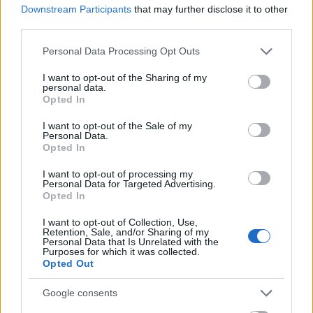
Downstream Participants
that may further disclose it to other
šípy, aby je poté dorazili v souboji nablízko svými
third parties.
čepelovými luky.
Please note that this website/app uses one or more Google
Personal Data Processing Opt Outs
services and may gather and store information including but
not limited to your visit or usage behaviour. You may click to
I want to opt-out of the Sharing of my
personal data.
grant or deny consent to Google and its third-party tags to
Opted In
use your data for below specified purposes in below Google
consent section.
I want to opt-out of the Sale of my
Personal Data.
Opted In
I want to opt-out of processing my
Personal Data for Targeted Advertising.
Opted In
I want to opt-out of Collection, Use,
Retention, Sale, and/or Sharing of my
Personal Data that Is Unrelated with the
Purposes for which it was collected.
Opted Out
Google consents