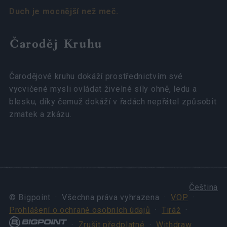
Duch je mocnější než meč.
Čaroděj Kruhu
Čarodějové kruhu dokáží prostřednictvím své
vycvičené mysli ovládat živelné síly ohně, ledu a
blesku, díky čemuž dokáží v řadách nepřátel způsobit
zmatek a zkázu.
Čeština
© Bigpoint · Všechna práva vyhrazena ·
VOP
·
Prohlášení o ochraně osobních údajů
·
Tiráž
·
·
Zrušit předplatné
·
Withdraw