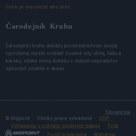
Duch je mocnejší ako meč.
Čarodejník Kruhu
Čarodejníci kruhu dokážu prostredníctvom svojej
vycvičenej mysle ovládať živelné sily ohňa, ľadu a
blesku, vďaka čomu dokážu v radoch nepriateľov
spôsobiť zmätok a skazu.
Slovenčina
© Bigpoint · Všetky práva vyhradené ·
VOP
·
Vyhlásenie o ochrane osobných údajov
·
Tiráž
·
·
Zrušiť predplatné
·
Withdraw