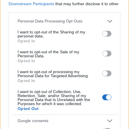
Downstream Participants
that may further disclose it to other
mierenými šípmi, aby ich potom dorazili v súboji
third parties.
nablízko svojimi čepeľovými lukmi.
Please note that this website/app uses one or more Google
Personal Data Processing Opt Outs
services and may gather and store information including but
not limited to your visit or usage behaviour. You may click to
I want to opt-out of the Sharing of my
personal data.
grant or deny consent to Google and its third-party tags to
Opted In
use your data for below specified purposes in below Google
consent section.
I want to opt-out of the Sale of my
Personal Data.
Opted In
I want to opt-out of processing my
Personal Data for Targeted Advertising.
Opted In
I want to opt-out of Collection, Use,
Retention, Sale, and/or Sharing of my
Personal Data that Is Unrelated with the
Purposes for which it was collected.
Opted Out
Google consents