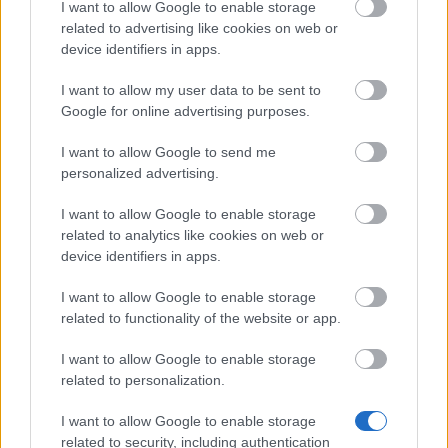
I want to allow Google to enable storage
related to advertising like cookies on web or
device identifiers in apps.
Dobre odvedená práca je polovica úspechu.
I want to allow my user data to be sent to
Paromechanikus
Google for online advertising purposes.
I want to allow Google to send me
personalized advertising.
Paromechanikovia sú preslávení svojim kutilským
umom. Ich vynálezy, ako napríklad palebné zbrane a
I want to allow Google to enable storage
raketové ruksaky, z nich robia obávaných a
related to analytics like cookies on web or
nevyspytateľných protivníkov.
device identifiers in apps.
I want to allow Google to enable storage
related to functionality of the website or app.
I want to allow Google to enable storage
related to personalization.
I want to allow Google to enable storage
related to security, including authentication