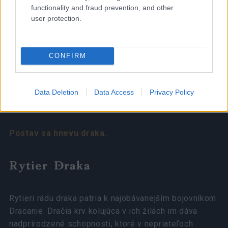
functionality and fraud prevention, and other
user protection.
CONFIRM
Data Deletion
Data Access
Privacy Policy
Postav sa hnevu draka.
Rytier Draka
Rytieri rádu draka patria k najobávanejším bojovníkom
Dracanie. Dračia krv kolujúca v ich žilách im dáva
nadprirodzené schopnosti, ktoré v nepriateľoch