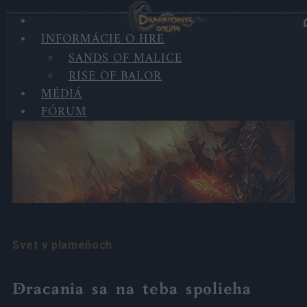
INFORMÁCIE O HRE
INFORMÁCIE O HRE
SANDS OF MALICE
RISE OF BALOR
Svet
MÉDIÁ
FÓRUM
Svet v plameňoch
Dracania sa na teba spolieha