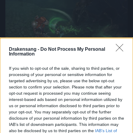
Drakensang -
Do Not Process My Personal
Information
If you wish to opt-out of the sale, sharing to third parties, or
processing of your personal or sensitive information for
targeted advertising by us, please use the below opt-out
Pomstiteľ rovnováhy
section to confirm your selection. Please note that after your
opt-out request is processed you may continue seeing
interest-based ads based on personal information utilized by
Lesný bežec
us or personal information disclosed to third parties prior to
your opt-out. You may separately opt-out of the further
disclosure of your personal information by third parties on the
IAB’s list of downstream participants. This information may
Lesní bežci Dracanie sú známi svojim smrtiacim
also be disclosed by us to third parties on the
IAB’s List of
inštinktom. Z diaľky oslabia nepriateľa presne