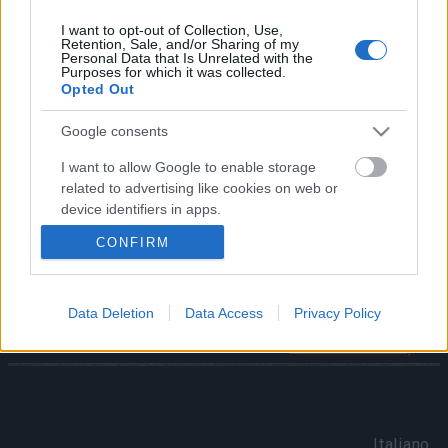
novembre 2025.
I want to opt-out of Collection, Use,
Retention, Sale, and/or Sharing of my
Grazie ancora per essere al nostro fianco e
Personal Data that Is Unrelated with the
Purposes for which it was collected.
continuare a combattere per Dracania.
Opted Out
La vostra dedizione e il vostro supporto significano
molto per tutto il team di Drakensang Online.
Google consents
I want to allow Google to enable storage
Il vostro team di Drakensang Online
related to advertising like cookies on web or
device identifiers in apps.
CONFIRM
Compensazione
[Compensazione]
I want to allow my user data to be sent to
16.11.2025 (CODICE:
Ottimizzazione del
Google for online advertising purposes.
DRAGANOVERFLOW)
server e codici
I want to allow Google to send me
Data Deletion
Data Access
Privacy Policy
bonus(3DELUXEDAYS
personalized advertising.
& LUCKYELIXIR)
I want to allow Google to enable storage
related to analytics like cookies on web or
device identifiers in apps.
Italiano