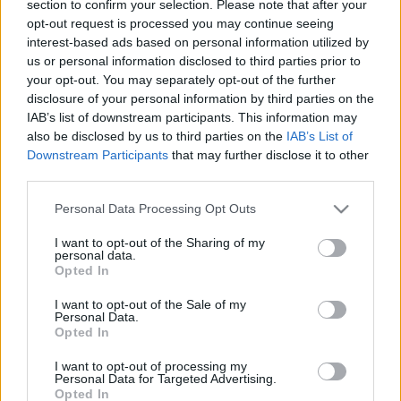
section to confirm your selection. Please note that after your
opt-out request is processed you may continue seeing
Ci scusiamo sinceramente per l’inconveniente e vi
interest-based ads based on personal information utilized by
ringraziamo per la vostra pazienza e il continuo
us or personal information disclosed to third parties prior to
supporto.
your opt-out. You may separately opt-out of the further
disclosure of your personal information by third parties on the
IAB’s list of downstream participants. This information may
Come piccolo segno della nostra gratitudine, tutti i
also be disclosed by us to third parties on the
IAB’s List of
personaggi attivi tra il 1° ottobre e il 3 novembre
Downstream Participants
that may further disclose it to other
riceveranno automaticamente la seguente
third parties.
compensazione:
Please note that this website/app uses one or more Google
Personal Data Processing Opt Outs
services and may gather and store information including but
🎁 Contenuto della compensazione:
not limited to your visit or usage behaviour. You may click to
I want to opt-out of the Sharing of my
personal data.
grant or deny consent to Google and its third-party tags to
Opted In
3 giorni di Abbonamento Deluxe
use your data for below specified purposes in below Google
3x Elisir Premium dell’Equipaggiamento
consent section.
I want to opt-out of the Sale of my
1x Ametista Eterna
Personal Data.
Opted In
5x Marchio di Coraggio Caricato
Gli oggetti verranno inviati direttamente tramite
I want to opt-out of processing my
Personal Data for Targeted Advertising.
messaggio in gioco dopo l’aggiornamento del 6
Opted In